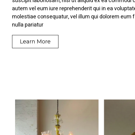
suscipit laboriosam, nisi ut aliquid ex ea commodi
autem vel eum iure reprehenderit qui in ea voluptat
molestiae consequatur, vel illum qui dolorem eum f
nulla pariatur
Learn More