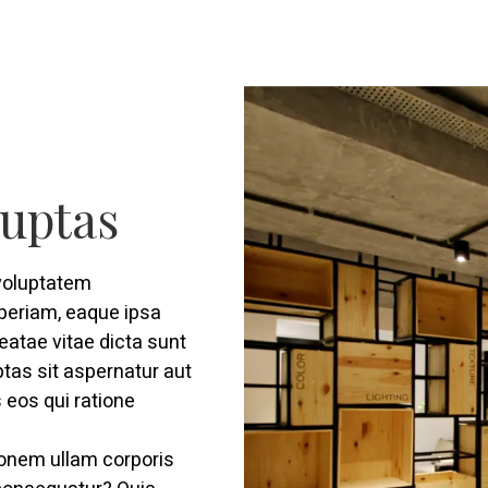
luptas
 voluptatem
periam, eaque ipsa
beatae vitae dicta sunt
tas sit aspernatur aut
 eos qui ratione
ionem ullam corporis